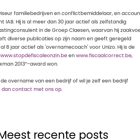
viseur familiebedrijven en conflictbemiddelaar, en accou
 IAB. Hij is al meer dan 30 jaar actief als zelfstandig
stingconsulent in de Groep Claesen, waarvan hij zaakvo
eft diverse publicaties op zijn naam en geeft geregeld
al 8 jaar actief als 'overnamecoach' voor Unizo. Hij is de
n
www.stopdefiscaleonzin.be
en
www.fiscaalcorrect.be
,
Taxman 2013”–award won.
de overname van een bedrijf of wil je zelf een bedrijf
dan contact met ons op.
Meest recente posts