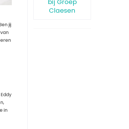
bij Groep
Claesen
n jij
rvan
seren
 Eddy
n,
e in