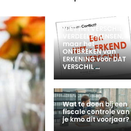
NIET het VERSCHIL
VERDEELT MENSEN,
maar het
ONTBREKEN van
ERKENING voor DAT
VERSCHIL …
Wat te doen bij een
fiscale controle van
je kmo dit voorjaar?