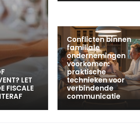
Conflicten binnen
familiale
ondernemingen
voorkomen:
OF
praktische
ENT? LET
technieken voor
E FISCALE
verbindende
HTERAF
communicatie