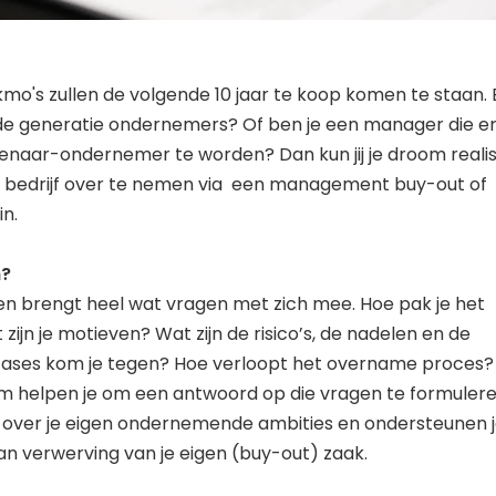
o's zullen de volgende 10 jaar te koop komen te staan. Be
de generatie ondernemers? Of ben je een manager die e
enaar-ondernemer te worden? Dan kun jij je droom reali
 bedrijf over te nemen via een management buy-out of
n.
n?
n brengt heel wat vragen met zich mee. Hoe pak je het
ijn je motieven? Wat zijn de risico’s, de nadelen en de
fases kom je tegen? Hoe verloopt het overname proces?
am helpen je om een antwoord op die vragen te formulere
over je eigen ondernemende ambities en ondersteunen j
an verwerving van je eigen (buy-out) zaak.