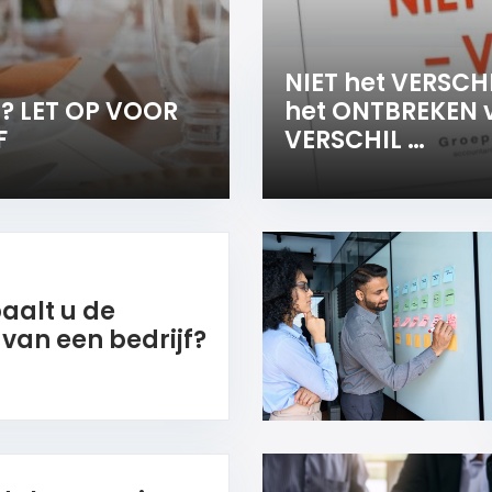
NIET het VERSCH
? LET OP VOOR
het ONTBREKEN 
F
VERSCHIL …
aalt u de
van een bedrijf?