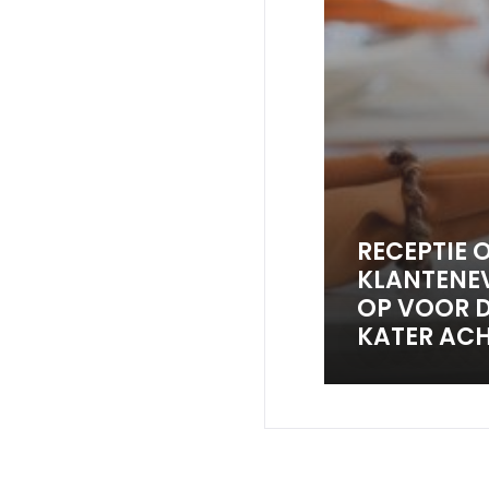
RECEPTIE 
KLANTENEV
OP VOOR D
KATER AC