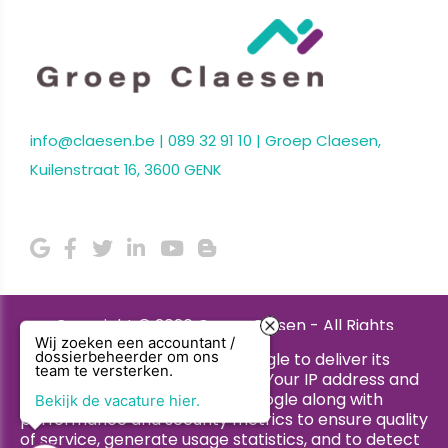
info@claesen.be
|
089 32 91 10
| Groep Claesen,
Kuilenstraat 16, 3600 GENK
Copyright © 2026 Groep Clasen - All Rights
Wij zoeken een accountant /
Reserved.
This site uses cookies from Google to deliver its
dossierbeheerder om ons
team te versterken.
services and to analyze traffic. Your IP address and
Privacy & Cookies
|
UP-TO-DATE WebDesign
user-agent are shared with Google along with
Bekijk de vacature hier.
performance and security metrics to ensure quality
of service, generate usage statistics, and to detect