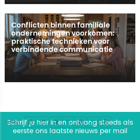
Conflicten binnen familiale
ondernemingen voorkomen:
praktische technieken voor
verbindende communicatie
Schrijf je hier in en ontvang steeds als
SHARE
eerste ons laatste nieuws per mail