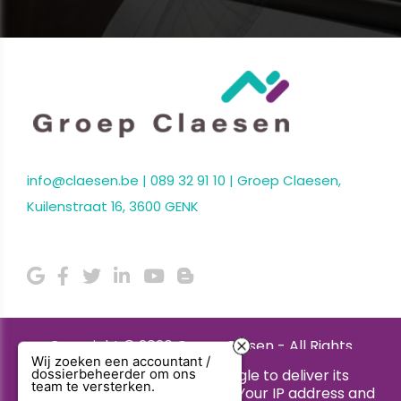
info@claesen.be
|
089 32 91 10
| Groep Claesen,
Kuilenstraat 16, 3600 GENK
Copyright © 2026 Groep Clasen - All Rights
Wij zoeken een accountant /
Reserved.
This site uses cookies from Google to deliver its
dossierbeheerder om ons
team te versterken.
services and to analyze traffic. Your IP address and
Privacy & Cookies
|
UP-TO-DATE WebDesign