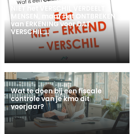
NIET het VERSCHIL VERDEELT
MENSEN, maar het ONTBREKEN
van ERKENING voor DAT
VERSCHIL …
Wat te doen bij een fiscale
controle van je kmo dit
voorjaar?