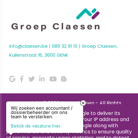
info@claesen.be
|
089 32 91 10
| Groep Claesen,
Kuilenstraat 16, 3600 GENK
Copyright © 2026 Groep Clasen - All Rights
Wij zoeken een accountant /
Reserved.
This site uses cookies from Google to deliver its
dossierbeheerder om ons
team te versterken.
services and to analyze traffic. Your IP address and
Privacy & Cookies
|
UP-TO-DATE WebDesign
user-agent are shared with Google along with
Bekijk de vacature hier.
performance and security metrics to ensure quality
of service, generate usage statistics, and to detect