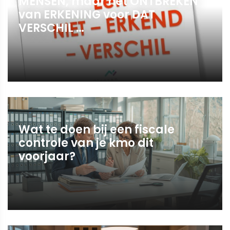
MENSEN, maar het ONTBREKEN
van ERKENING voor DAT
VERSCHIL …
Wat te doen bij een fiscale
controle van je kmo dit
voorjaar?