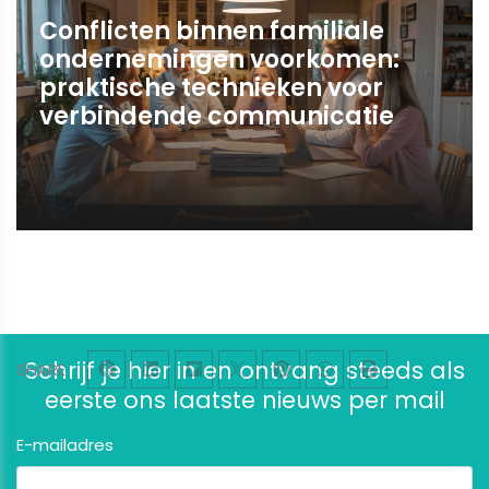
Conflicten binnen familiale
ondernemingen voorkomen:
praktische technieken voor
verbindende communicatie
Schrijf je hier in en ontvang steeds als
SHARE
eerste ons laatste nieuws per mail
E-mailadres