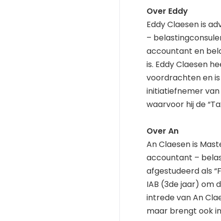
Over Eddy
Eddy Claesen is ad
– belastingconsulent
accountant en bela
is. Eddy Claesen he
voordrachten en is 
initiatiefnemer va
waarvoor hij de “
Over An
An Claesen is Maste
accountant – belast
afgestudeerd als “
IAB (3de jaar) om d
intrede van An Clae
maar brengt ook int