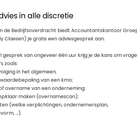
dvies in alle discretie
n de Bedrijfsoverdracht biedt Accountantskantoor Groe
y Claesen) je gratis een adviesgesprek aan.
eel gesprek van ongeveer één uur krijg je de kans om vrage
s zoals:
volging in het algemeen;
 waardebepaling van een kmo;
 of overname van een onderneming;
koopklaar maken (overnamescan);
rten (welke verplichtingen, ondernemersplan,
orm, ...).