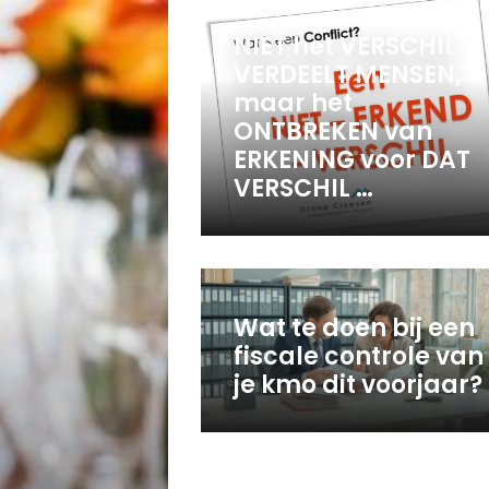
NIET het VERSCHIL
VERDEELT MENSEN,
maar het
ONTBREKEN van
ERKENING voor DAT
VERSCHIL …
Wat te doen bij een
fiscale controle van
je kmo dit voorjaar?