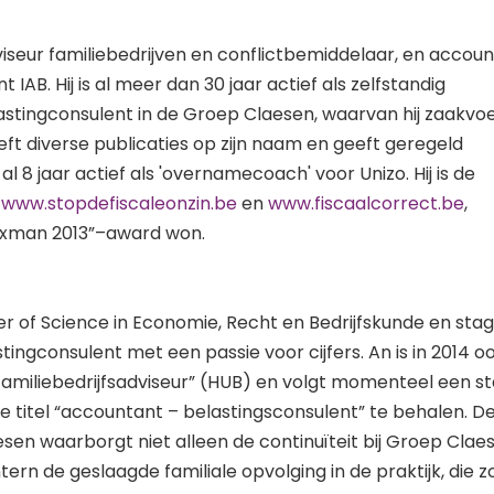
viseur familiebedrijven en conflictbemiddelaar, en accou
 IAB. Hij is al meer dan 30 jaar actief als zelfstandig
stingconsulent in de Groep Claesen, waarvan hij zaakvo
eft diverse publicaties op zijn naam en geeft geregeld
al 8 jaar actief als 'overnamecoach' voor Unizo. Hij is de
n
www.stopdefiscaleonzin.be
en
www.fiscaalcorrect.be
,
Taxman 2013”–award won.
r of Science in Economie, Recht en Bedrijfskunde en stag
ingconsulent met een passie voor cijfers. An is in 2014 o
Familiebedrijfsadviseur” (HUB) en volgt momenteel een s
e titel “accountant – belastingsconsulent” te behalen. D
sen waarborgt niet alleen de continuïteit bij Groep Clae
ern de geslaagde familiale opvolging in de praktijk, die z