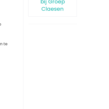
bij Groep
Claesen
p
n te