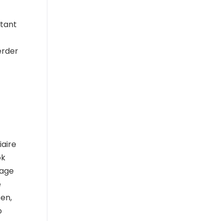
ntant
erder
iaire
ok
tage
e
sen,
o