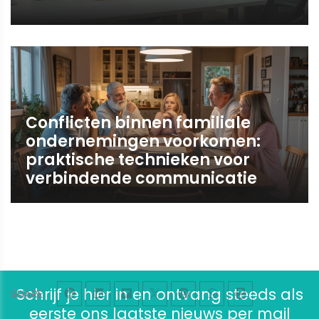
Conflicten binnen familiale
ondernemingen voorkomen:
praktische technieken voor
verbindende communicatie
Schrijf je hier in en ontvang steeds als
SHARE
eerste ons laatste nieuws per mail